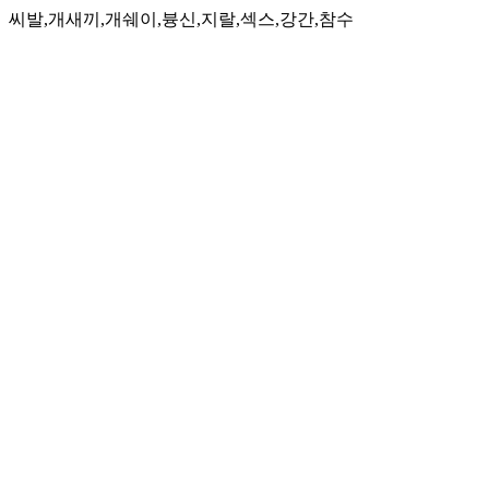
씨발,개새끼,개쉐이,븅신,지랄,섹스,강간,참수