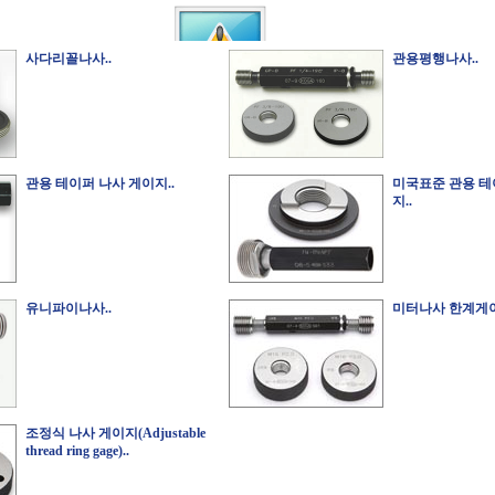
사다리꼴나사..
관용평행나사..
관용 테이퍼 나사 게이지..
미국표준 관용 테
지..
유니파이나사..
미터나사 한계게이
조정식 나사 게이지(Adjustable
thread ring gage)..