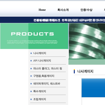
Home
회사소개
인증/수상
인사말
인증서/인증
견적의뢰
기술자료실
회사현황소개
고객의의견
수상
연혁
자주듣는질문
조직도
보유설비현황
공지사항
관련사이
위치/