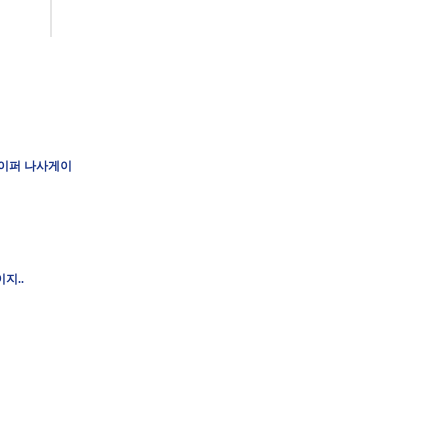
이퍼 나사게이
지..